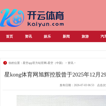
首页
资讯
娱乐
新闻
旅游
汽
你的位置：
星空app官方站官网-星空（中国）
>
资讯
>
星kong体育网旭辉控股曾于2025年12
发布日期：2026-07-03 06:53 点击
app官方站官网-星空