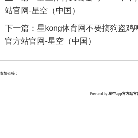
站官网-星空（中国）
下一篇：
星kong体育网不要搞狗盗鸡
官方站官网-星空（中国）
友情链接：
Powered by
星空app官方站官