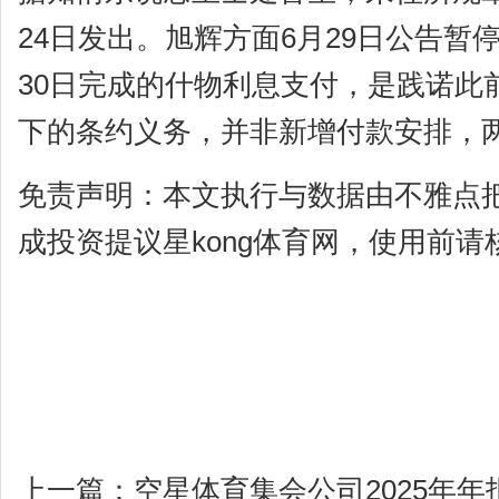
24日发出。旭辉方面6月29日公告暂
30日完成的什物利息支付，是践诺此前已发
下的条约义务，并非新增付款安排，
免责声明：本文执行与数据由不雅点
成投资提议星kong体育网，使用前请
上一篇：
空星体育集会公司2025年年