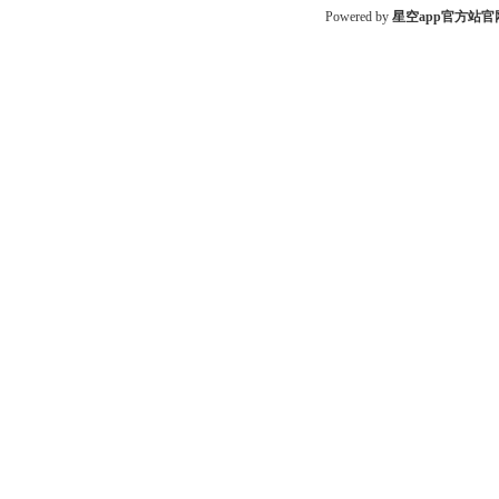
Powered by
星空app官方站官