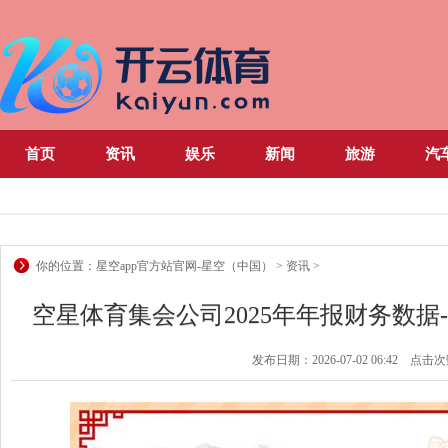
首页
资讯
娱乐
新闻
旅游
汽
你的位置：
星空app官方站官网-星空（中国）
>
资讯
>
空星体育集会公司2025年年报财务数据-
发布日期：2026-07-02 06:42 点击
（中国）