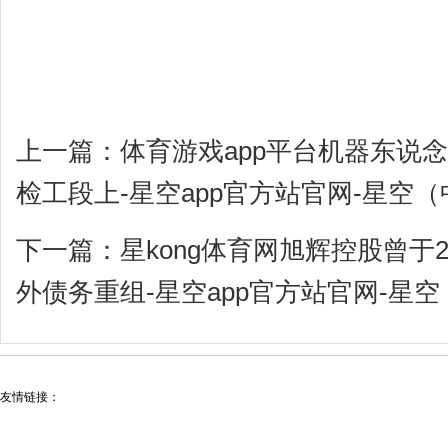
上一篇：
体育游戏app平台机器东说
检工段上-星空app官方站官网-星空
下一篇：
星kong体育网旭辉控股曾于2
外债务重组-星空app官方站官网-星
友情链接：