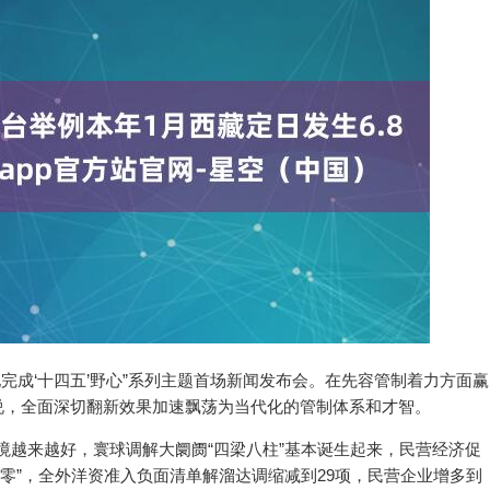
地完成‘十四五’野心”系列主题首场新闻发布会。在先容管制着力方面赢
洁说，全面深切翻新效果加速飘荡为当代化的管制体系和才智。
境越来越好，寰球调解大阛阓“四梁八柱”基本诞生起来，民营经济促
零”，全外洋资准入负面清单解溜达调缩减到29项，民营企业增多到