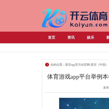
首页
资讯
娱乐
你的位置：
星空app官方站官网-星空（中国）
体育游戏app平台举例本
发布日