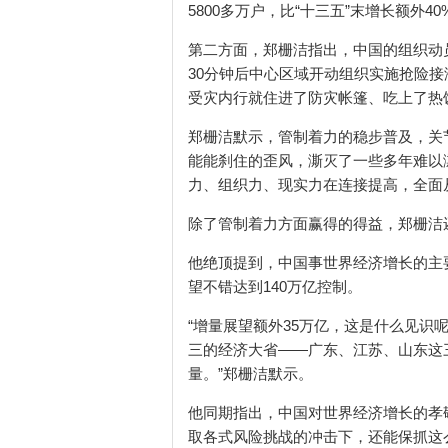
5800多万户，比“十三五”末增长额外40
第二方面，郑栅洁指出，中国的组织动员
30分钟后中心区域开动组织实施抢险
受灾内行就住进了防灾帐篷、吃上了热
郑栅洁默示，管制着力的稳步普及，关
能能刹住的歪风，澌灭了一些多年难以
力、组织力、现实力在连接提高，全面
除了管制着力方面赢得的得益，郑栅洁
他绝顶提到，中国事世界经济增长的主要
望不错达到140万亿控制。
“增量展望额外35万亿，这是什么见
三的经济大省——广东、江苏、山东这
量。”郑栅洁默示。
他同期指出，中国对世界经济增长的孝敬
取各式风险挑战的冲击下，还能保抓这