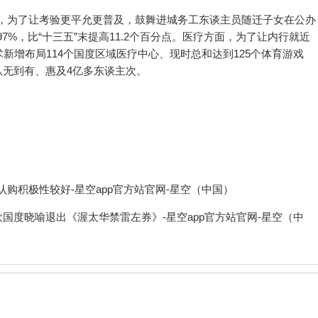
，为了让考验更平允更普及，鼓舞进城务工东谈主员随迁子女在公办
%，比“十三五”末提高11.2个百分点。医疗方面，为了让内行就近
术新增布局114个国度区域医疗中心、现时总和达到125个体育游戏
从无到有、惠及4亿多东谈主次。
购积极性较好-星空app官方站官网-星空（中国）
欧国度晓喻退出《渥太华禁雷左券》-星空app官方站官网-星空（中