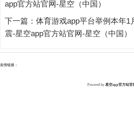
app官方站官网-星空（中国）
下一篇：
体育游戏app平台举例本年1
震-星空app官方站官网-星空（中国）
友情链接：
Powered by
星空app官方站官