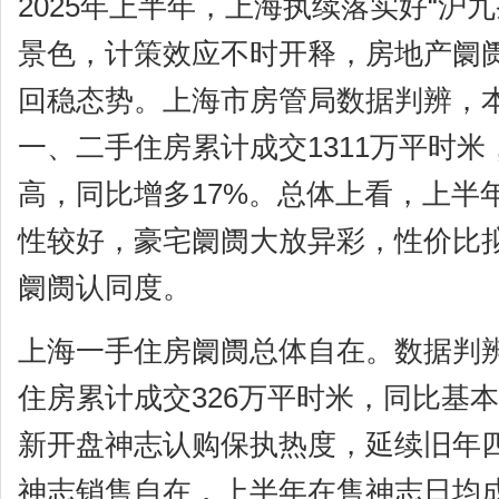
2025年上半年，上海执续落实好“沪九
景色，计策效应不时开释，房地产阛
回稳态势。上海市房管局数据判辨，
一、二手住房累计成交1311万平时米
高，同比增多17%。总体上看，上半
性较好，豪宅阛阓大放异彩，性价比
阛阓认同度。
上海一手住房阛阓总体自在。数据判
住房累计成交326万平时米，同比基
新开盘神志认购保执热度，延续旧年
神志销售自在，上半年在售神志日均