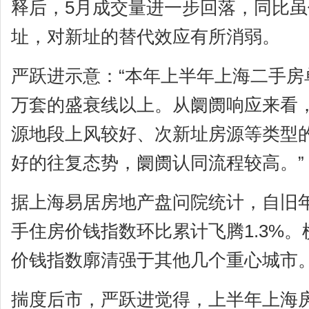
释后，5月成交量进一步回落，同比
址，对新址的替代效应有所消弱。
严跃进示意：“本年上半年上海二手房单
万套的盛衰线以上。从阛阓响应来看
源地段上风较好、次新址房源等类型
好的往复态势，阛阓认同流程较高。”
据上海易居房地产盘问院统计，自旧年
手住房价钱指数环比累计飞腾1.3%
价钱指数廓清强于其他几个重心城市
揣度后市，严跃进觉得，上半年上海