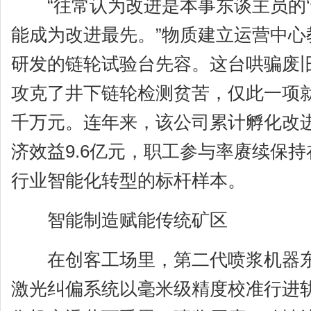
“往常认为改进是本事东谈主员的‘
能成为改进最先。”物质建立运营中心
研发的链轮试验台先容。这台哄骗废
攻克了井下链轮检测贫苦，仅此一项
千万元。连年来，该公司累计孵化改进
济效益9.6亿元，职工参与率赓续保持
行业智能化转型的标杆样本。
智能制造赋能传统矿区
在创客工场里，第二代喷浆机器东
激光纠偏系统以毫米级精度校准行进轨