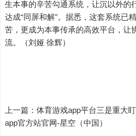
生本事的辛苦勾通系统，让沉以外的
达成“同屏和解”。据悉，这套系统已精
苦，更成为本事传承的高效平台，让
流。（刘娅 徐辉）
上一篇：
体育游戏app平台三是重大
app官方站官网-星空（中国）