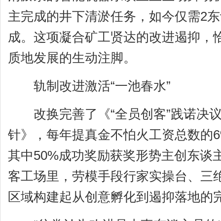
主完成的井下清淤任务，如今仅需2
成。这项凝合矿工贤达的改进遏抑，
质地发展的生动注脚。
轨制改进激活“一池春水”
改换完善了《“全员创客”践诺决议
针》，每年提真金不怕火工资总数的
其中50%成功奖励获奖形势主创东谈主
客工场里，劳模手段行家实操台、三
区域构建起从创意孵化到遏抑落地的