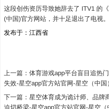
这段创伤资历导致她辞去了 ITV1 
(中国)官方网站，并十足退出了电视
发布于：江西省
上一篇：
体育游戏app平台盲目追热
失效-星空app官方站官网-星空（中国
下一篇：
星空体育成为诡计师、品牌
迫切桥梁-星空app官方站官网-星空