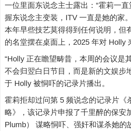
一位里面东说念主士露出：“霍莉一直策
握东说念主变装，ITV 一直是她的
本年早些技艺莫得得到任何说明，但
的名堂摆在桌面上，2025 年对 Holl
“Holly 正在瞻望畴昔，本周的会议
不会归翌白日节目，而是新的文娱步
于 Holly 被恫吓的记录片播出。
霍莉拒却过问第 5 频说念的记录片《
略》，该记录片申报了千里醉的保安加文·
Plumb） 谋略恫吓、强奸和谋杀她的