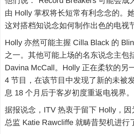
他们说：“Record Breakers 可
由 Holly 掌权将长短常有利念念的。
这对搭档知说念如何制作出色的电视
Holly 亦然可能主握 Cilla Black 的 
之一。其他可能上场的名东说念主包括 Clau
Davina McCall。Holly 正在柔软的
4 节目，在该节目中发现了新的未被发现
息 18 个月后于客岁初度重返电视界。
据报说念，ITV 热衷于留下 Holly
总监 Katie Rawcliffe 就畴昔契机