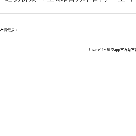
友情链接：
Powered by
星空app官方站官