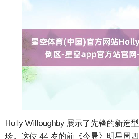
Holly Willoughby 展示了先锋
珍。这位 44 岁的前《今晨》明星周四在 