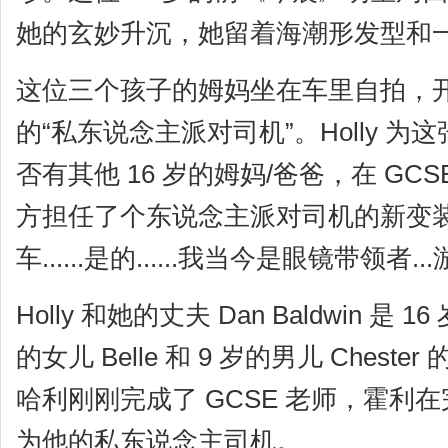
她的玄妙升沉，她留着海潮形发型和
这位三个孩子的姆妈坐在车里自拍，
的“私东说念主派对司机”。Holly 为
否有其他 16 岁的姆妈/爸爸，在 GC
方担任了个东说念主派对司机的新变装
车......是的......我当今是眼镜带领者
Holly 和她的丈夫 Dan Baldwin 是 1
的女儿 Belle 和 9 岁的男儿 Ches
哈利刚刚完成了 GCSE 老师，霍利
为他的私东说念主司机。