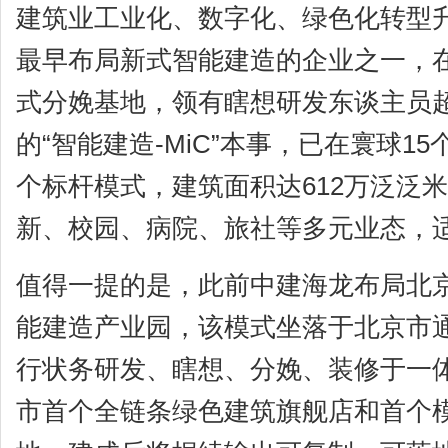
建筑业工业化、数字化、绿色化转型升
最早布局新式智能建造的企业之一，在
式分娩基地，领有瞎想研发东谈主员超
的“智能建造-MiC”本事，已在寰球15
个标杆模式，建筑面积达612万泛泛
新、校园、病院、旅社等多元业态，
值得一提的是，此前中建海龙布局北
能建造产业园，该模式坐落于北京市通
行状务研发、瞎想、分娩、装修于一
市首个全链条绿色建筑旗舰店和首个