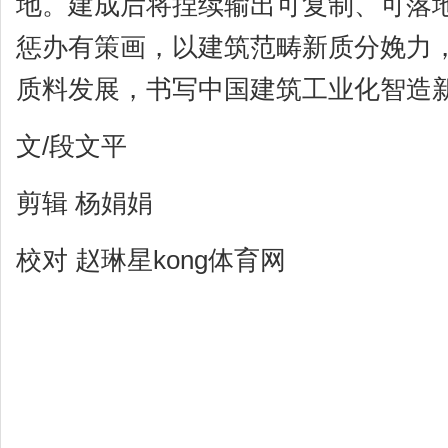
地。建成后将捏续输出可复制、可落
惩办有策画，以建筑范畴新质分娩力
质料发展，书写中国建筑工业化智造
文/段文平
剪辑 杨娟娟
校对 赵琳星kong体育网