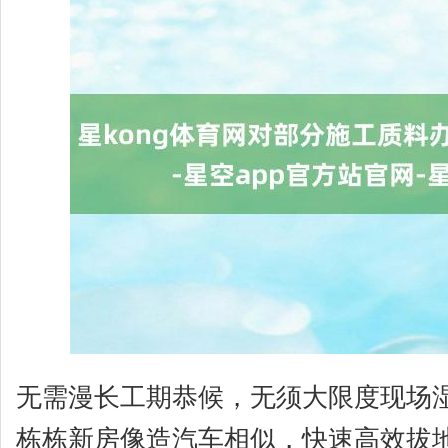
无需漫长工期恭候，无须大限度现场湿
栋栋新房像造汽车相似，快速高效拔