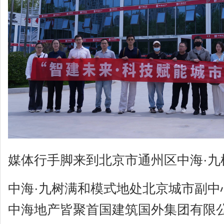
媒体行手脚来到北京市通州区中海·九
中海·九树满和模式地处北京城市副中
中海地产皆聚首国建筑国外集团有限